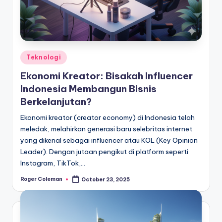
Posted
Teknologi
in
Ekonomi Kreator: Bisakah Influencer
Indonesia Membangun Bisnis
Berkelanjutan?
Ekonomi kreator (creator economy) di Indonesia telah
meledak, melahirkan generasi baru selebritas internet
yang dikenal sebagai influencer atau KOL (Key Opinion
Leader). Dengan jutaan pengikut di platform seperti
Instagram, TikTok,…
Roger Coleman
October 23, 2025
Posted
by