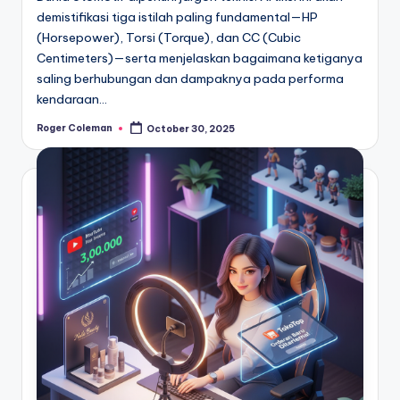
demistifikasi tiga istilah paling fundamental—HP
(Horsepower), Torsi (Torque), dan CC (Cubic
Centimeters)—serta menjelaskan bagaimana ketiganya
saling berhubungan dan dampaknya pada performa
kendaraan…
Roger Coleman
October 30, 2025
Posted
by