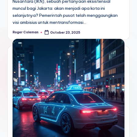
Nusantara (IKN), sebuah pertanyaan eksistensial
muncul bagi Jakarta: akan menjadi apa kota ini
selanjutnya? Pemerintah pusat telah menggaungkan
visi ambisius untuk mentransformasi…
Roger Coleman
October 23, 2025
Posted
by