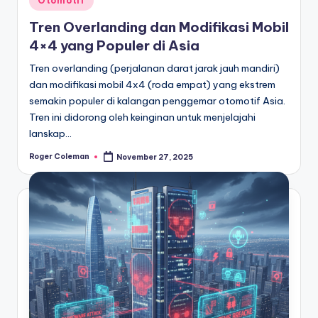
Otomotif
in
Tren Overlanding dan Modifikasi Mobil
4×4 yang Populer di Asia
Tren overlanding (perjalanan darat jarak jauh mandiri)
dan modifikasi mobil 4x4 (roda empat) yang ekstrem
semakin populer di kalangan penggemar otomotif Asia.
Tren ini didorong oleh keinginan untuk menjelajahi
lanskap…
Roger Coleman
November 27, 2025
Posted
by