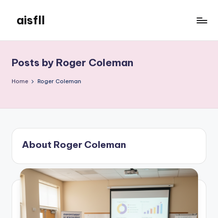
aisfll
Skip
to
aisfll
content
Posts by Roger Coleman
Home
Roger Coleman
About Roger Coleman