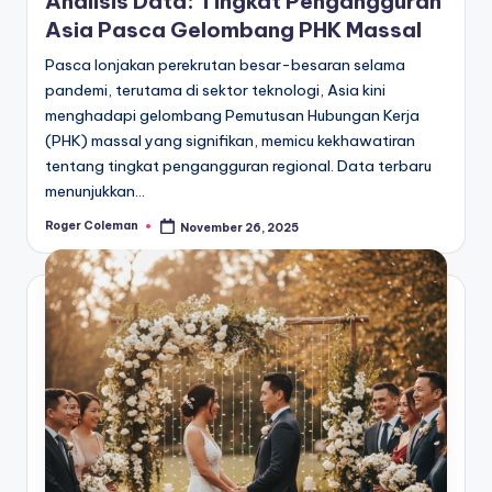
Analisis Data: Tingkat Pengangguran
Asia Pasca Gelombang PHK Massal
Pasca lonjakan perekrutan besar-besaran selama
pandemi, terutama di sektor teknologi, Asia kini
menghadapi gelombang Pemutusan Hubungan Kerja
(PHK) massal yang signifikan, memicu kekhawatiran
tentang tingkat pengangguran regional. Data terbaru
menunjukkan…
Roger Coleman
November 26, 2025
Posted
by