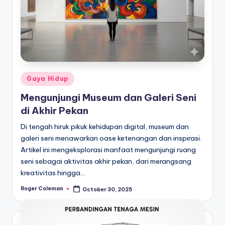
Posted
Gaya Hidup
in
Mengunjungi Museum dan Galeri Seni
di Akhir Pekan
Di tengah hiruk pikuk kehidupan digital, museum dan
galeri seni menawarkan oase ketenangan dan inspirasi.
Artikel ini mengeksplorasi manfaat mengunjungi ruang
seni sebagai aktivitas akhir pekan, dari merangsang
kreativitas hingga…
Roger Coleman
October 30, 2025
Posted
by