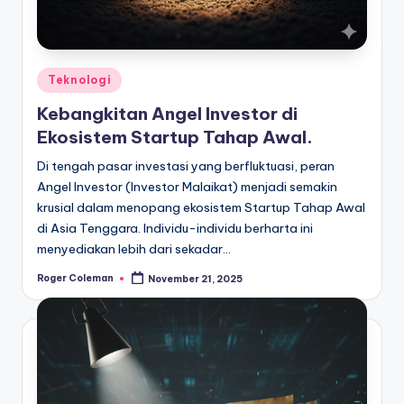
Posted
Teknologi
in
Kebangkitan Angel Investor di
Ekosistem Startup Tahap Awal.
Di tengah pasar investasi yang berfluktuasi, peran
Angel Investor (Investor Malaikat) menjadi semakin
krusial dalam menopang ekosistem Startup Tahap Awal
di Asia Tenggara. Individu-individu berharta ini
menyediakan lebih dari sekadar…
Roger Coleman
November 21, 2025
Posted
by