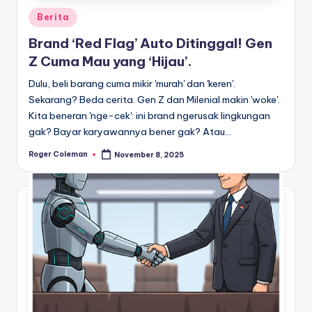
Posted
Berita
in
Brand ‘Red Flag’ Auto Ditinggal! Gen
Z Cuma Mau yang ‘Hijau’.
Dulu, beli barang cuma mikir 'murah' dan 'keren'.
Sekarang? Beda cerita. Gen Z dan Milenial makin 'woke'.
Kita beneran 'nge-cek': ini brand ngerusak lingkungan
gak? Bayar karyawannya bener gak? Atau…
Roger Coleman
November 8, 2025
Posted
by