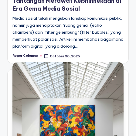
Tantangan Merawat Kebhinnekaan di
Era Gema Media Sosial
Media sosial telah mengubah lanskap komunikasi publik,
namun juga menciptakan "ruang gema" (echo
chambers) dan "filter gelembung" (filter bubbles) yang
memperkuat polarisasi. Artikel ini membahas bagaimana
platform digital, yang didorong…
Roger Coleman
October 30, 2025
Posted
by