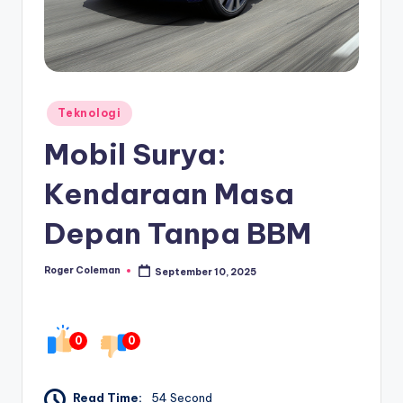
Posted
Teknologi
in
Mobil Surya:
Kendaraan Masa
Depan Tanpa BBM
Roger Coleman
September 10, 2025
Posted
by
0
0
Read Time:
54 Second