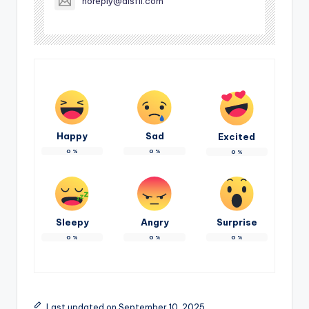
noreply@aisfll.com
Happy
Sad
Excited
0
%
0
%
0
%
Sleepy
Angry
Surprise
0
%
0
%
0
%
Last updated on September 10, 2025