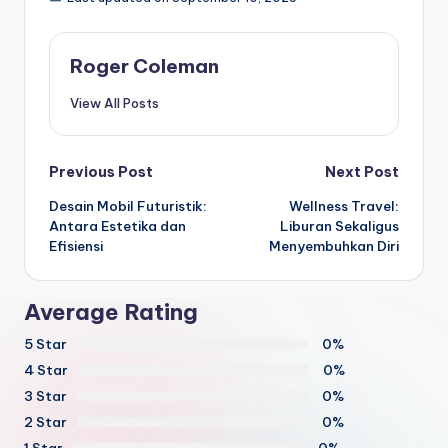
Roger Coleman
View All Posts
Post
Previous Post
Next Post
Desain Mobil Futuristik:
Wellness Travel:
navigation
Antara Estetika dan
Liburan Sekaligus
Efisiensi
Menyembuhkan Diri
Average Rating
5 Star
0%
4 Star
0%
3 Star
0%
2 Star
0%
1 Star
0%