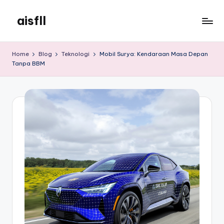
aisfll
Skip
to
aisfll
content
Home
Blog
Teknologi
Mobil Surya: Kendaraan Masa Depan
Tanpa BBM