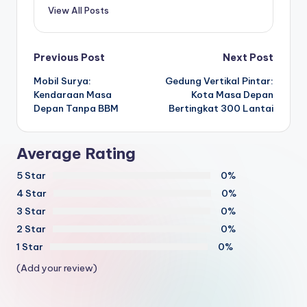
View All Posts
Post
Previous Post
Next Post
Mobil Surya:
Gedung Vertikal Pintar:
navigation
Kendaraan Masa
Kota Masa Depan
Depan Tanpa BBM
Bertingkat 300 Lantai
Average Rating
5 Star
0%
4 Star
0%
3 Star
0%
2 Star
0%
1 Star
0%
(Add your review)