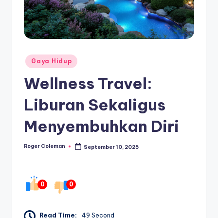
Posted
Gaya Hidup
in
Wellness Travel:
Liburan Sekaligus
Menyembuhkan Diri
Roger Coleman
September 10, 2025
Posted
by
0
0
Read Time:
49 Second