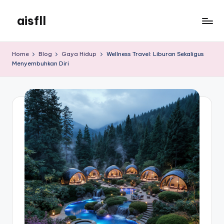
aisfll
Skip
to
aisfll
content
Home
Blog
Gaya Hidup
Wellness Travel: Liburan Sekaligus
Menyembuhkan Diri