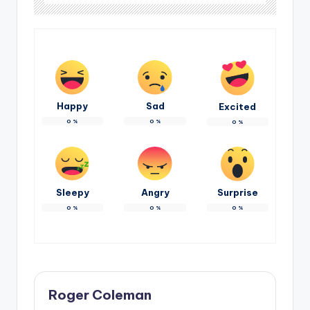
Happy
Sad
Excited
0
%
0
%
0
%
Sleepy
Angry
Surprise
0
%
0
%
0
%
Roger Coleman