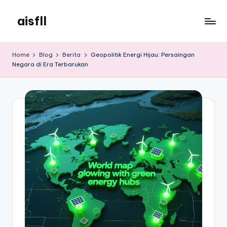
aisfll
Skip
to
aisfll
content
Home
Blog
Berita
Geopolitik Energi Hijau: Persaingan
Negara di Era Terbarukan