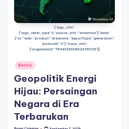
{"aigc_info":
{"aigc_label_type":0,"source_info":"dreamina"},"data":
{"os":"web","product":"dreamina","exportType":"generation",
"pictureId":"0"},"trace_info":
{"originItemId":"7544033908824739125"}}
Posted
Berita
in
Geopolitik Energi
Hijau: Persaingan
Negara di Era
Terbarukan
Roger Coleman
September 7, 2025