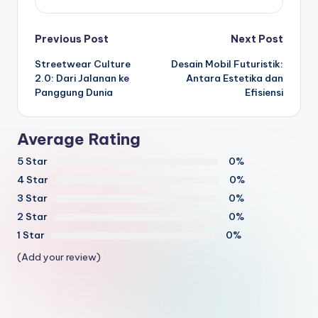
Post
Previous Post
Next Post
Streetwear Culture
Desain Mobil Futuristik:
navigation
2.0: Dari Jalanan ke
Antara Estetika dan
Panggung Dunia
Efisiensi
Average Rating
5 Star
0%
4 Star
0%
3 Star
0%
2 Star
0%
1 Star
0%
(Add your review)