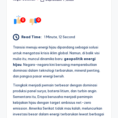
Posted
by
0
0
Read Time:
1 Minute, 12 Second
Transisi menuju energi hijau dipandang sebagai solusi
untuk mengatasi krisis iklim global. Namun, di balik visi
mulia itu, muncul dinamika baru:
geopolitik energi
hijau
. Negara-negara kini bersaing memperebutkan
dominasi dalam teknologi terbarukan, mineral penting,
dan pangsa pasar energi bersih.
Tiongkok menjadi pemain terbesar dengan dominasi
produksi panel surya, baterai litium, dan turbin angin.
Sementara itu, Eropa berusaha menjadi pemimpin
kebijakan hijau dengan target ambisius net-zero
emission. Amerika Serikat tidak mau kalah, meluncurkan
investasi besar dalam energi terbarukan lewat berbagai