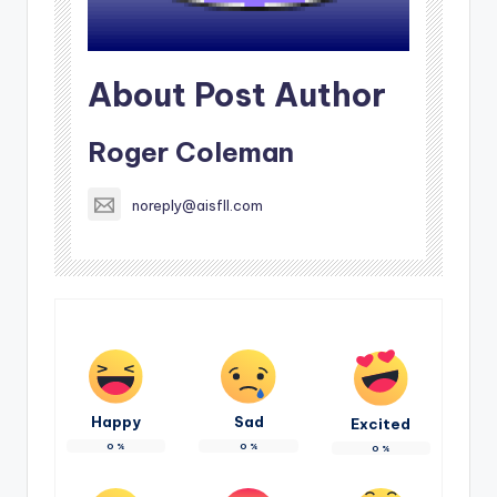
About Post Author
Roger Coleman
noreply@aisfll.com
Happy
Sad
Excited
0
%
0
%
0
%