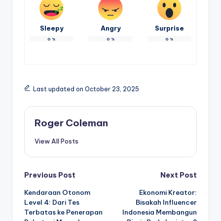
Sleepy
Angry
Surprise
0
%
0
%
0
%
Last updated on October 23, 2025
Roger Coleman
View All Posts
Post
Previous Post
Next Post
Kendaraan Otonom
Ekonomi Kreator:
navigation
Level 4: Dari Tes
Bisakah Influencer
Terbatas ke Penerapan
Indonesia Membangun