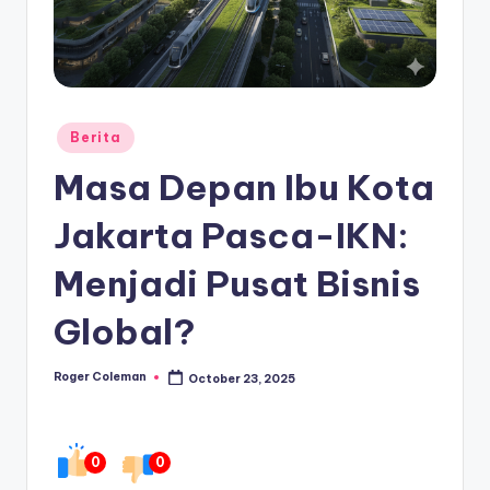
Posted
Berita
in
Masa Depan Ibu Kota
Jakarta Pasca-IKN:
Menjadi Pusat Bisnis
Global?
Roger Coleman
October 23, 2025
Posted
by
0
0