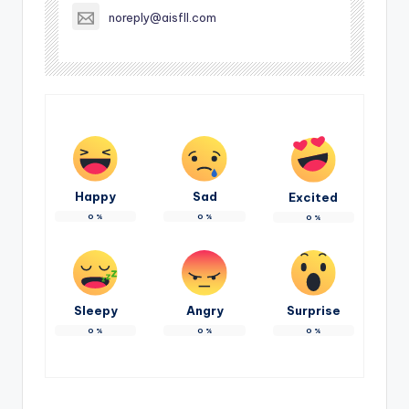
noreply@aisfll.com
Happy
Sad
Excited
0
%
0
%
0
%
Sleepy
Angry
Surprise
0
%
0
%
0
%