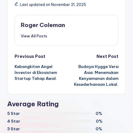
Last updated on November 21, 2025
Roger Coleman
View All Posts
Post
Previous Post
Next Post
Kebangkitan Angel
Budaya Hygge Versi
navigation
Investor di Ekosistem
Asia: Menemukan
Startup Tahap Awal.
Kenyamanan dalam
Kesederhanaan Lokal.
Average Rating
5 Star
0%
4 Star
0%
3 Star
0%