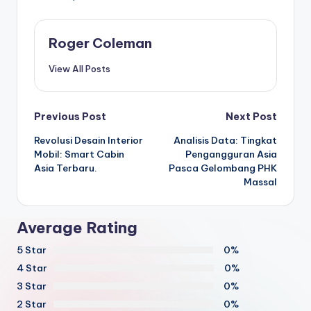
Roger Coleman
View All Posts
Post
Previous Post
Next Post
Revolusi Desain Interior
Analisis Data: Tingkat
navigation
Mobil: Smart Cabin
Pengangguran Asia
Asia Terbaru.
Pasca Gelombang PHK
Massal
Average Rating
5 Star
0%
4 Star
0%
3 Star
0%
2 Star
0%