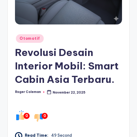
Posted
Otomotif
in
Revolusi Desain
Interior Mobil: Smart
Cabin Asia Terbaru.
Roger Coleman
November 22, 2025
Posted
by
0
0
Read Time:
49 Second