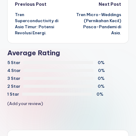
Post
Previous Post
Next Post
Tren
Tren Micro-Weddings
navigation
Superconductivity di
(Pernikahan Kecil)
Asia Timur: Potensi
Pasca-Pandemi di
Revolusi Energi.
Asia.
Average Rating
5 Star
0%
4 Star
0%
3 Star
0%
2 Star
0%
1 Star
0%
(Add your review)